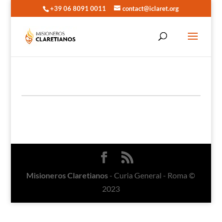
+39 06 8091 0011
contact@iclaret.org
Misioneros Claretianos
- Curia General - Roma ©
2023