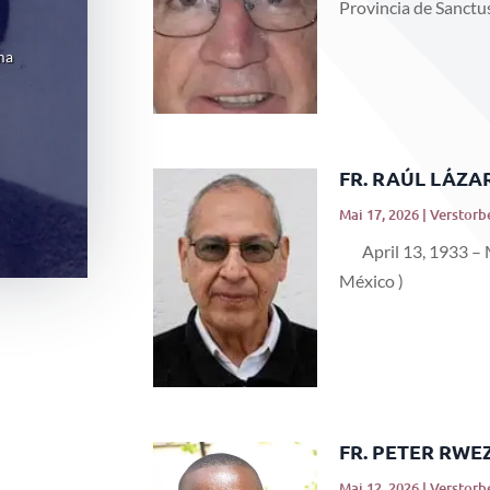
Provincia de Sanctus.
ma
FR. RAÚL LÁZA
Mai 17, 2026
|
Verstorb
April 13, 1933 – M
México )
FR. PETER RWE
Mai 12, 2026
|
Verstorb