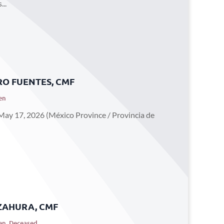
..
RO FUENTES, CMF
en
ay 17, 2026 (México Province / Provincia de
ZAHURA, CMF
en
,
Deceased