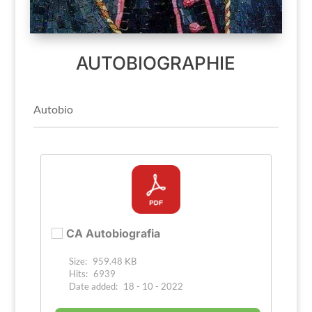
AUTOBIOGRAPHIE
Autobio
CA Autobiografia
Size:
959.48 KB
Hits:
6939
Date added:
18 - 10 - 2022