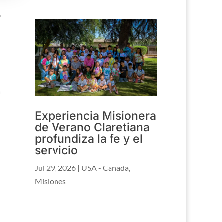
o
u
,
l
a
Experiencia Misionera
de Verano Claretiana
profundiza la fe y el
servicio
Jul 29, 2026
|
USA - Canada
,
Misiones