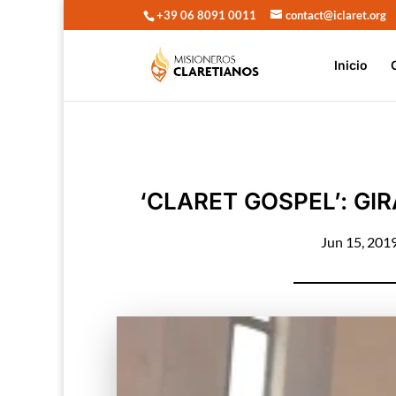
+39 06 8091 0011
contact@iclaret.org
Inicio
‘CLARET GOSPEL’: GI
Jun 15, 201