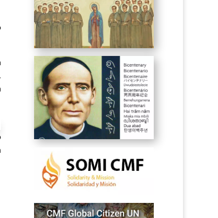
o
a
.
a
o
n