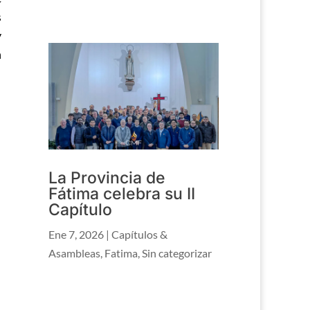
s
y
n
La Provincia de
Fátima celebra su II
Capítulo
Ene 7, 2026
|
Capítulos &
Asambleas
,
Fatima
,
Sin categorizar