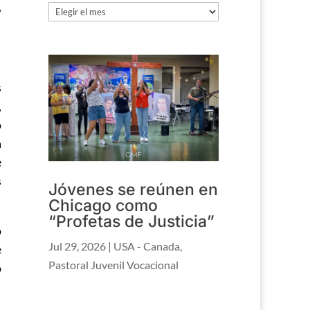
,
Archivo
s
,
o
a
e
s
Jóvenes se reúnen en
Chicago como
“Profetas de Justicia”
o
Jul 29, 2026
|
USA - Canada
,
e
Pastoral Juvenil Vocacional
o