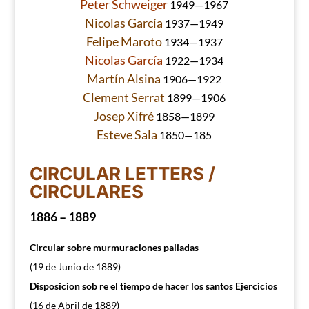
Peter Schweiger
1949—1967
Nicolas García
1937—1949
Felipe Maroto
1934—1937
Nicolas García
1922—1934
Martín Alsina
1906—1922
Clement Serrat
1899—1906
Josep Xifré
1858—1899
Esteve Sala
1850—185
CIRCULAR LETTERS /
CIRCULARES
1886 – 1889
Circular sobre murmuraciones paliadas
(19 de Junio de 1889)
Disposicion sob re el tiempo de hacer los santos Ejercicios
(16 de Abril de 1889)