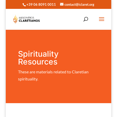
+39 06 8091 0011
contact@iclaret.org
Spirituality
Resources
These are materials related to Claretian
spirituality.