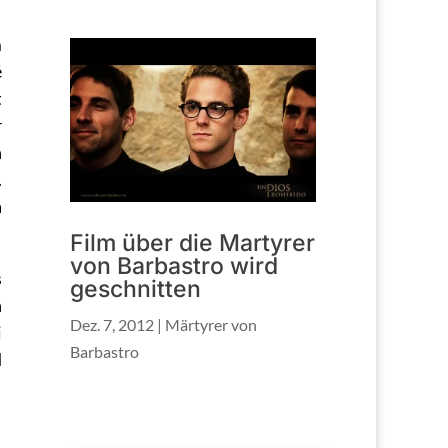
m
é
t
r
n
.
a
Film über die Martyrer
von Barbastro wird
s
geschnitten
n
Dez. 7, 2012
|
Märtyrer von
i
Barbastro
d