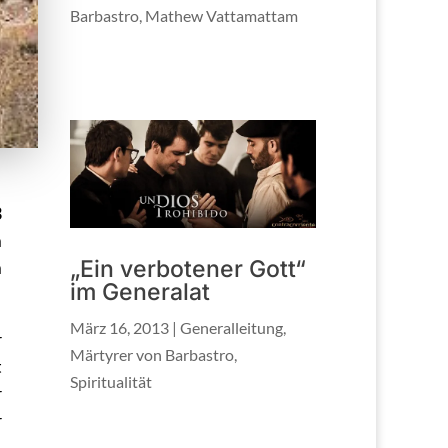
Barbastro
,
Mathew Vattamattam
3
m
„Ein verbotener Gott“
m
im Generalat
März 16, 2013
|
Generalleitung
,
r
Märtyrer von Barbastro
,
t
Spiritualität
r
r