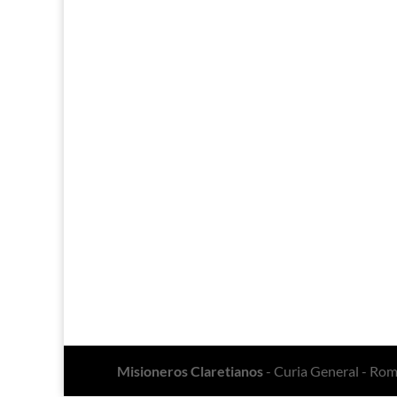
Misioneros Claretianos
- Curia General - Ro