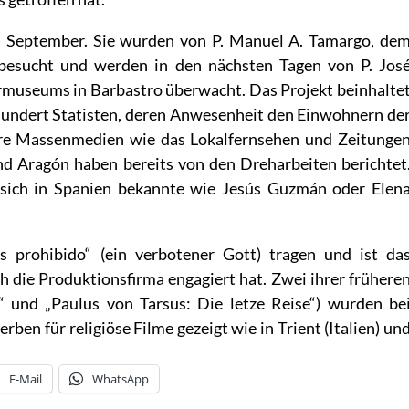
 September. Sie wurden von P. Manuel A. Tamargo, de
, besucht und werden in den nächsten Tagen von P. Jos
rmuseums in Barbastro überwacht. Das Projekt beinhalte
hundert Statisten, deren Anwesenheit den Einwohnern de
ere Massenmedien wie das Lokalfernsehen und Zeitunge
nd Aragón haben bereits von den Dreharbeiten berichtet
 sich in Spanien bekannte wie Jesús Guzmán oder Elen
 prohibido“ (ein verbotener Gott) tragen und ist da
h die Produktionsfirma engagiert hat. Zwei ihrer frühere
s“ und „Paulus von Tarsus: Die letze Reise“) wurden be
en für religiöse Filme gezeigt wie in Trient (Italien) un
E-Mail
WhatsApp