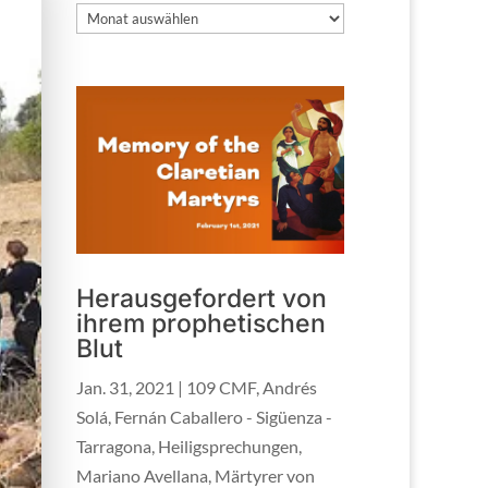
Archiv
Herausgefordert von
ihrem prophetischen
Blut
Jan. 31, 2021
|
109 CMF
,
Andrés
Solá
,
Fernán Caballero - Sigüenza -
Tarragona
,
Heiligsprechungen
,
Mariano Avellana
,
Märtyrer von