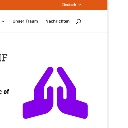
Deutsch
Unser Traum
Nachrichten
MF

e
of