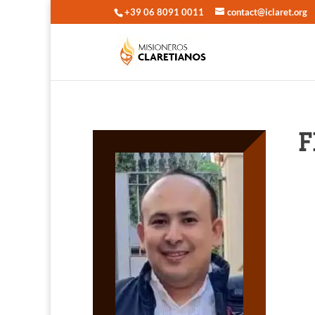
+39 06 8091 0011
contact@iclaret.org
F
No