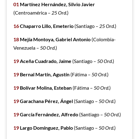
01
Martínez Hernández, Silvio Javier
(Centroamérica –
25 Ord
.)
16
Chaparro Lillo, Emeterio
(Santiago –
25 Ord
.)
18
Mejía Montoya, Gabriel Antonio
(Colombia-
Venezuela –
50 Ord
.)
19
Aceña Cuadrado, Jaime
(Santiago –
50 Ord
.)
19
Bernal Martín, Agustín
(Fátima –
50 Ord
.)
19
Bolívar Molina, Esteban
(Fátima –
50 Ord
.)
19
Garachana Pérez, Ángel
(Santiago –
50 Ord
.)
19
García Fernández, Alfredo
(Santiago –
50 Ord
.)
19
Largo Domínguez, Pablo
(Santiago –
50 Ord
.)