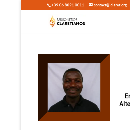
+39 06 8091 0011
contact@iclaret.org
E
Alt