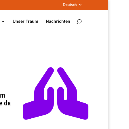
Deutsch
Unser Traum
Nachrichten

im
e da