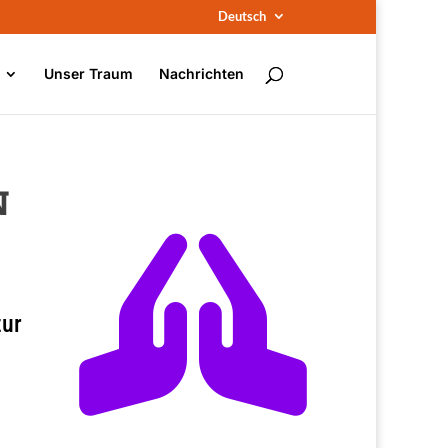
Deutsch
Unser Traum
Nachrichten
n

zur