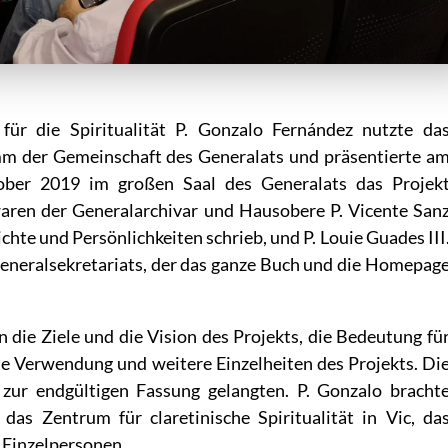
ür die Spiritualität P. Gonzalo Fernández nutzte da
m der Gemeinschaft des Generalats und präsentierte a
ber 2019 im großen Saal des Generalats das Projek
en der Generalarchivar und Hausobere P. Vicente San
hte und Persönlichkeiten schrieb, und P. Louie Guades III
neralsekretariats, der das ganze Buch und die Homepag
 die Ziele und die Vision des Projekts, die Bedeutung fü
ne Verwendung und weitere Einzelheiten des Projekts. Di
 zur endgültigen Fassung gelangten. P. Gonzalo bracht
das Zentrum für claretinische Spiritualität in Vic, da
Einzelpersonen.