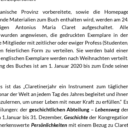
ianische Provinz vorbereitete, sowie die Homepag
zende Materialien zum Buch enthalten wird, werden am 24
gen Antonius Maria Claret aufgeschaltet. All
wurden angewiesen, die gedruckten Exemplare in de
e Mitglieder mit zeitlicher oder ewiger Profess (Studenten
en feierlichen Form zu verteilen. Sie werden bald eine
ie englischen Exemplare werden nach Weihnachten verteilt
ng des Buches ist am 1. Januar 2020 bis zum Ende seine
s ist das „Claretinerjahr ein Instrument zum tägliche
onar der Welt an jedem Tag des Jahres begleitet und ihne
zulernen, um unser Leben mit neuer Kraft zu erfüllen.“ E
ilungen: der
geschichtlichen Abteilung –
Lebensweg
de
m 1.Januar bis 31. Dezember,
Geschichte
der Kongregatio
emerkenswerte
Persönlichkeiten
mit einem Bezug zu Clare