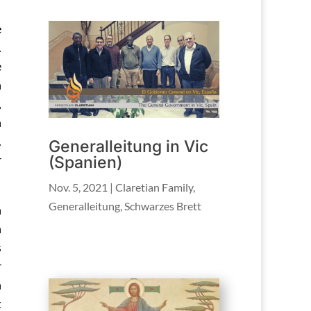
e
.
e
n
,
n
.
Generalleitung in Vic
r
(Spanien)
Nov. 5, 2021
|
Claretian Family
,
Generalleitung
,
Schwarzes Brett
n
n
s
r
n
t