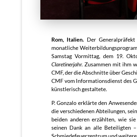
Rom, Italien.
Der Generalpräfekt f
monatliche Weiterbildungsprogram
Samstag Vormittag, dem 19. Okto
Claretinerjahr.
Zusammen mit ihm war
CMF, der die Abschnitte über Geschic
CMF vom Informationsdienst des Ge
künstlerisch gestaltete.
P. Gonzalo erklärte den Anwesenden
die verschiedenen Abteilungen, sei
beiden anderen erzählten, wie sie
seinen Dank an alle Beteiligten – 
Schmiedefeuerzentrum und weitere 