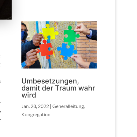
s
m
t
z
.
Umbesetzungen,
e
damit der Traum wahr
wird
r
Jan. 28, 2022
|
Generalleitung
,
e
Kongregation
e
s