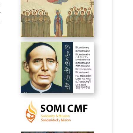
n
r
m