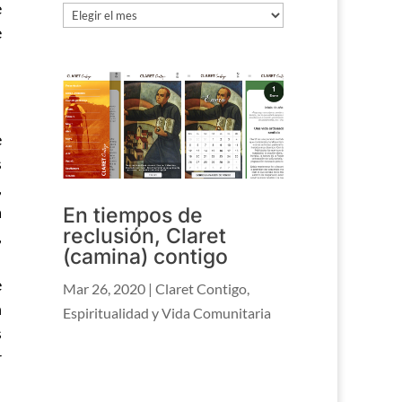
e
Archivo
e
e
s
,
a
En tiempos de
reclusión, Claret
,
(camina) contigo
e
Mar 26, 2020
|
Claret Contigo
,
n
Espiritualidad y Vida Comunitaria
s
r