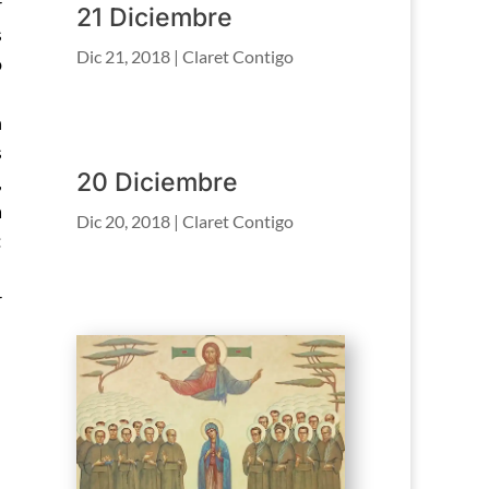
r
21 Diciembre
s
Dic 21, 2018
|
Claret Contigo
o
n
s
20 Diciembre
,
a
Dic 20, 2018
|
Claret Contigo
:
r