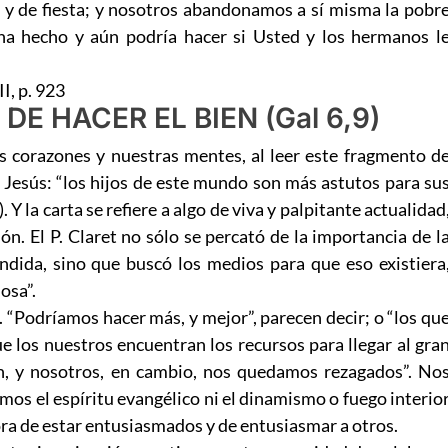
r y de fiesta; y nosotros abandonamos a sí misma la pobr
 ha hecho y aún podría hacer si Usted y los hermanos l
I, p. 923
E HACER EL BIEN (Gal 6,9)
 corazones y nuestras mentes, al leer este fragmento d
e Jesús: “los hijos de este mundo son más astutos para su
). Y la carta se refiere a algo de viva y palpitante actualidad
. El P. Claret no sólo se percató de la importancia de l
ndida, sino que buscó los medios para que eso existiera
osa”.
. “Podríamos hacer más, y mejor”, parecen decir; o “los qu
 los nuestros encuentran los recursos para llegar al gra
en, y nosotros, en cambio, nos quedamos rezagados”. No
os el espíritu evangélico ni el dinamismo o fuego interio
hora de estar entusiasmados y de entusiasmar a otros.