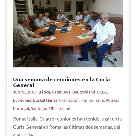
Una semana de reuniones en la Curia
General
Jun 15, 2018
|
Bética
,
Catalunya
,
Deutschland
,
ECLA
,
Economía
,
Euskal Herria
,
Formación
,
France
,
Italia
,
Polska
,
Portugal
,
Santiago
,
UK - Ireland
Roma, Italia. Cuatro reuniones han tenido lugar en la
Curia General en Roma las últimas dos semanas, del
4 al 15 de...