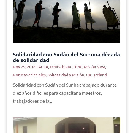
Solidaridad con Sudán del Sur: una década
de solidaridad
Nov 29, 2018
|
ACLA
,
Deutschland
,
JPIC
,
Misión Viva
,
Noticias eclesiales
,
Solidaridad y Misión
,
UK - Ireland
Solidaridad con Sudán del Sur ha trabajado durante
diez años difíciles para capacitar a maestros,
trabajadores de la...