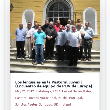
Los lenguajes en la Pastoral Juvenil
(Encuentro de equipo de PIJV de Europa)
May 21, 2012
|
Catalunya
,
ECLA
,
Euskal Herria
,
Italia
,
Pastoral Juvenil Vocacional
,
Polska
,
Portugal
,
Sanctus Paulus
,
Santiago
,
UK - Ireland