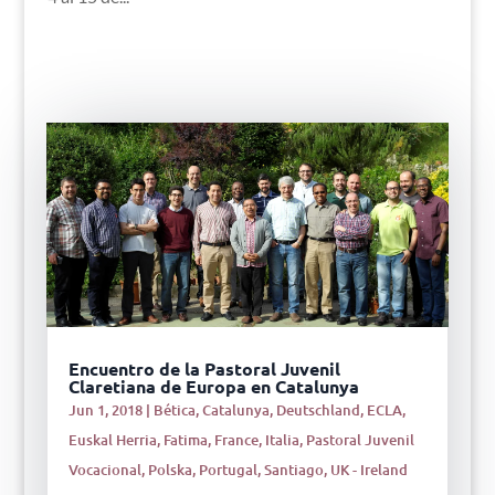
Encuentro de la Pastoral Juvenil
Claretiana de Europa en Catalunya
Jun 1, 2018
|
Bética
,
Catalunya
,
Deutschland
,
ECLA
,
Euskal Herria
,
Fatima
,
France
,
Italia
,
Pastoral Juvenil
Vocacional
,
Polska
,
Portugal
,
Santiago
,
UK - Ireland