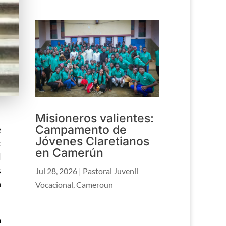
Misioneros valientes:
Campamento de
e
Jóvenes Claretianos
:
en Camerún
l
s
Jul 28, 2026
|
Pastoral Juvenil
n
Vocacional
,
Cameroun
a