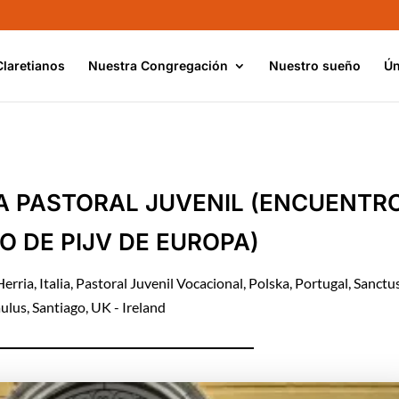
Claretianos
Nuestra Congregación
Nuestro sueño
Ún
A PASTORAL JUVENIL (ENCUENTR
O DE PIJV DE EUROPA)
Herria
,
Italia
,
Pastoral Juvenil Vocacional
,
Polska
,
Portugal
,
Sanctu
ulus
,
Santiago
,
UK - Ireland