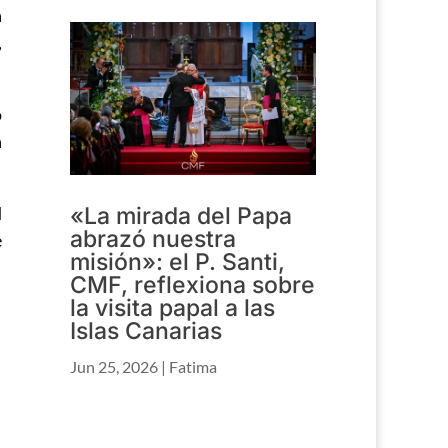
n
,
o
n
d
«La mirada del Papa
abrazó nuestra
e
misión»: el P. Santi,
CMF, reflexiona sobre
la visita papal a las
Islas Canarias
Jun 25, 2026
|
Fatima