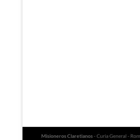
Misioneros Claretianos
- Curia General - Ro