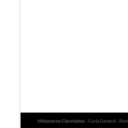
Misioneros Claretianos
- Curia General - Ro