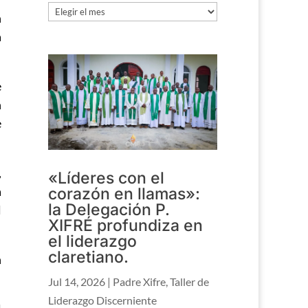
Archivo
n
a
e
n
e
,
«Líderes con el
a
corazón en llamas»:
la Delegación P.
l
XIFRÉ profundiza en
el liderazgo
claretiano.
n
Jul 14, 2026
|
Padre Xifre
,
Taller de
Liderazgo Discerniente