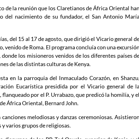
co de la reunión que los Claretianos de África Oriental ha
rio del nacimiento de su fundador, el San Antonio Marí
ías, del 15 al 17 de agosto, que dirigió el Vicario general d
o, venido de Roma. El programa concluía con una excursió
donde los misioneros venidos de los diferentes países d
nes de las distintas culturas de Kenya.
fiesta en la parroquia del Inmaculado Corazón, en Shanzu
ión Eucarística presidida por el Vicario general de l
flanqueado por el P. Urrabazo, que predicó la homilía, y e
de África Oriental, Bernard John.
 canciones melodiosas y danzas ceremoniosas. Asistiero
 y varios grupos de religiosas.