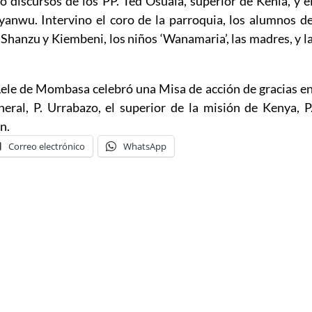
o discursos de los PP. Ted Osuala, superior de Kenia, y e
yanwu. Intervino el coro de la parroquia, los alumnos d
n Shanzu y Kiembeni, los niños ‘Wanamaria’, las madres, y l
Lele de Mombasa celebró una Misa de acción de gracias e
neral, P. Urrabazo, el superior de la misión de Kenya, P
n.
Correo electrónico
WhatsApp