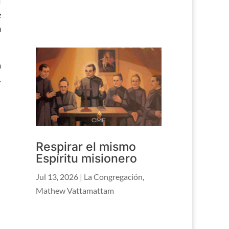
l
e
a
n
.
Respirar el mismo
Espíritu misionero
Jul 13, 2026
|
La Congregación
,
Mathew Vattamattam