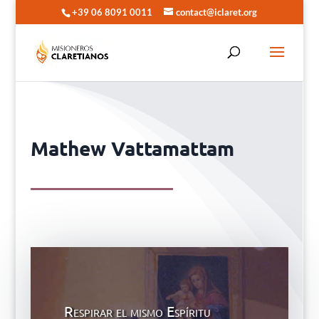
+39 06 8091 0011
contact@iclaret.org
Mathew Vattamattam
Respirar el mismo Espíritu