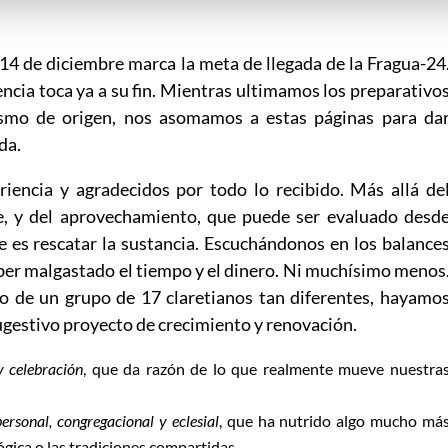
 14 de diciembre marca la meta de llegada de la Fragua-24
ncia toca ya a su fin. Mientras ultimamos los preparativo
ismo de origen, nos asomamos a estas páginas para da
da.
iencia y agradecidos por todo lo recibido. Más allá de
e, y del aprovechamiento, que puede ser evaluado desd
e es rescatar la sustancia. Escuchándonos en los balance
aber malgastado el tiempo y el dinero. Ni muchísimo menos
o de un grupo de 17 claretianos tan diferentes, hayamo
ugestivo proyecto de crecimiento y renovación.
y celebración
, que da razón de lo que realmente mueve nuestra
ersonal, congregacional y eclesial
, que ha nutrido algo mucho má
gica o las tradiciones compartidas.