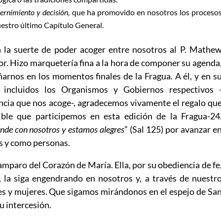
cernimiento y decisión
, que ha promovido en nosotros los proceso
estro último Capítulo General.
 la suerte de poder acoger entre nosotros al P. Mathe
r. Hizo marquetería fina a la hora de componer su agenda
rnos en los momentos finales de la Fragua. A él, y en s
 incluidos los Organismos y Gobiernos respectivos 
incia que nos acoge-, agradecemos vivamente el regalo qu
ible que participemos en esta edición de la Fragua-24
ande con nosotros y estamos alegres
” (Sal 125) por avanzar e
s y como personas.
amparo del Corazón de María. Ella, por su obediencia de fe
 la siga engendrando en nosotros y, a través de nuestr
s y mujeres. Que sigamos mirándonos en el espejo de Sa
u intercesión.