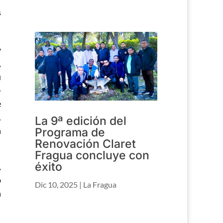
s
w
,
u
-
e
.
La 9ª edición del
n
Programa de
Renovación Claret
Fragua concluye con
éxito
,
o
Dic 10, 2025
|
La Fragua
n