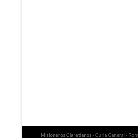
Misioneros Claretianos
- Curia General - Ro