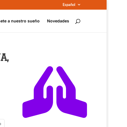
Español
ete a nuestro sueño
Novedades
A,

p