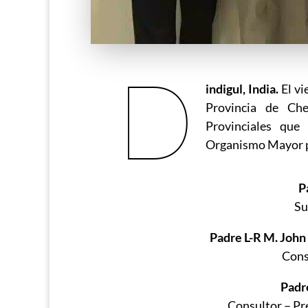
D
indigul, India.
El vi
Provincia de Che
Provinciales que
Organismo Mayor p
P
Su
Padre L-R M. John
Cons
Padre
Consultor – Pr