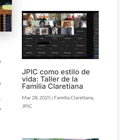
I
a
JPIC como estilo de
vida: Taller de la
e
Familia Claretiana
Mar 28, 2025
|
Familia Claretiana
,
r
JPIC
o