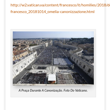
http://w2.vatican.va/content/francesco/it/homilies/2018
francesco_20181014_omelia-canonizzazione.html
A Praça Durante A Canonização. Foto Do Vaticano.