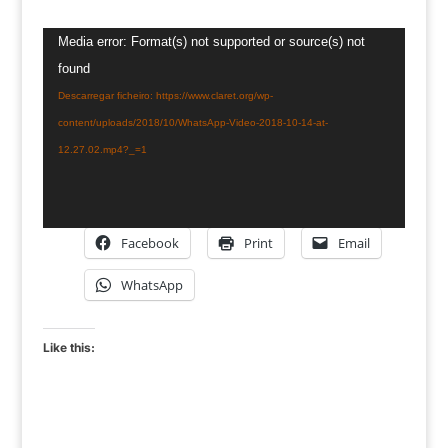
Reprodutor
Media error: Format(s) not supported or source(s) not
de
found
vídeo
Descarregar ficheiro: https://www.claret.org/wp-
content/uploads/2018/10/WhatsApp-Video-2018-10-14-at-
12.27.02.mp4?_=1
Facebook
Print
Email
WhatsApp
Like this: