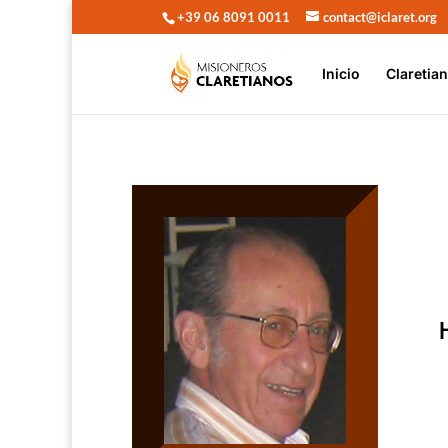
+39 06 8091 0011
contact@iclaret.org
Inicio
Claretia