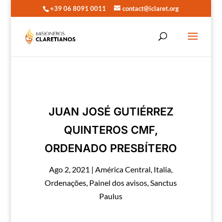
+39 06 8091 0011
contact@iclaret.org
JUAN JOSÉ GUTIÉRREZ
QUINTEROS CMF,
ORDENADO PRESBÍTERO
Ago 2, 2021
|
América Central
,
Italia
,
Ordenações
,
Painel dos avisos
,
Sanctus
Paulus