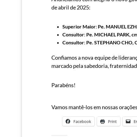
de abril de 2025:
Superior Maior
:
Pe. MANUEL EZH
Consultor
:
Pe. MICHAEL PARK, c
Consultor
:
Pe. STEPHANO CHO, 
Confiamos a nova equipe de lideranç
marcado pela sabedoria, fraternidade
Parabéns!
Vamos mantê-los em nossas orações
Facebook
Print
E