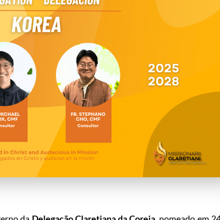
verno da
Delegação Claretiana da Coreia
, nomeado em 2