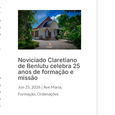
,
r
a
a
a
i
,
Noviciado Claretiano
de Benlutu celebra 25
anos de formação e
missão
o
a
Jun 25, 2026
|
Ave Maria
,
o
Formação
,
Ordenações
a
s