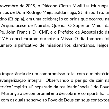
novembro de 2019, o Diácono Cletus Mwilitsa Murunga
mãos de Dom Rodrigo Mejía Saldarriaga, SJ, Bispo Titula
oddo (Etiópia), em uma celebração colorida que ocorreu n
a Arquidiocese de Nairobi, Quênia. O Superior Maior d
Pe. John Francis D., CMF, e o Prefeito de Apostolado d
CMF, concelebraram durante a Missa. O dia também fo
ero significativo de missionários claretianos, leigos
 a importância de um compromisso total com o ministéri
evangelização integral. Observando o perigo de cair n
viço “espiritual” separado da realidade “social” do Pov
a Murunga a se comprometer a descobrir e compartilhar 
com os quais se serve ao Povo de Deus em seus contexto