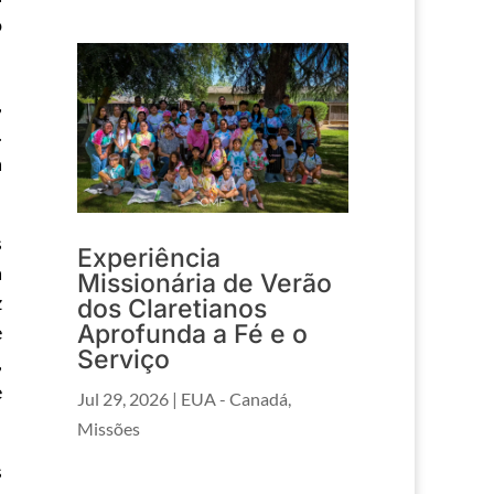
o
,
.
a
s
Experiência
a
Missionária de Verão
z
dos Claretianos
Aprofunda a Fé e o
e
Serviço
,
e
Jul 29, 2026
|
EUA - Canadá
,
Missões
s