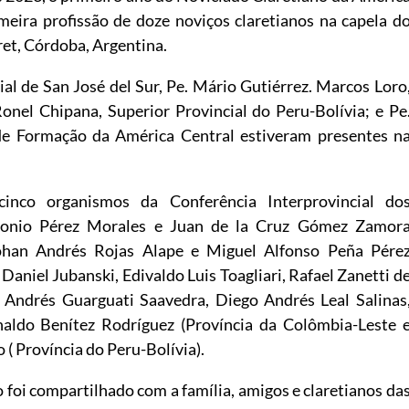
eira profissão de doze noviços claretianos na capela d
ret, Córdoba, Argentina.
al de San José del Sur, Pe. Mário Gutiérrez. Marcos Loro
Ronel Chipana, Superior Provincial do Peru-Bolívia; e Pe
 de Formação da América Central estiveram presentes n
inco organismos da Conferência Interprovincial do
tonio Pérez Morales e Juan de la Cruz Gómez Zamor
Johan Andrés Rojas Alape e Miguel Alfonso Peña Pére
Daniel Jubanski, Edivaldo Luis Toagliari, Rafael Zanetti d
r Andrés Guarguati Saavedra, Diego Andrés Leal Salinas
naldo Benítez Rodríguez (Província da Colômbia-Leste 
( Província do Peru-Bolívia).
 foi compartilhado com a família, amigos e claretianos da