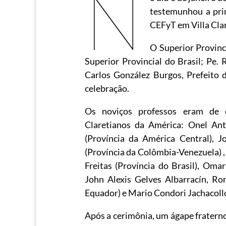
N
testemunhou a prim
CEFyT em Villa Cla
O Superior Provinci
Superior Provincial do Brasil; Pe. 
Carlos González Burgos, Prefeito
celebração.
Os noviços professos eram de c
Claretianos da América: Onel An
(Província da América Central), 
(Província da Colômbia-Venezuela) , 
Freitas (Província do Brasil), Oma
John Alexis Gelves Albarracín, Ro
Equador) e Mario Condori Jachacollo 
Após a cerimônia, um ágape fraterno