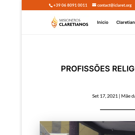
+39 06 8091 0011
contact@iclaret.org
Inicio
Claretia
PROFISSÕES RELI
Set 17, 2021
|
Mãe da