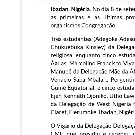
Ibadan, Nigéria
. No dia 8 de set
as primeiras e as últimas pro
organismos Congregação.
Três estudantes (Adegoke Ades
Chukuebuka Kinsley) da Delegaç
religiosa, enquanto cinco estu
Águas, Marcolino Francisco Viy
Manuel) da Delegação Mãe da Áfr
Venacio Sapa Mbala e Pergenti
Guiné Equatorial, e cinco estud
Ejeh Kenneth Ojoniko, Utho La
da Delegação de West Nigeria f
Claret, Elerumoke, Ibadan, Nigéri
O Vigário da Delegação Delegaç
CMF, que presidiu e recebeu o