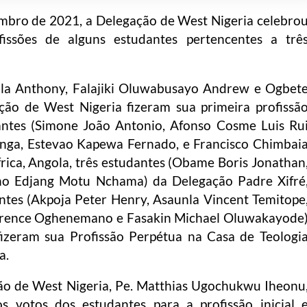
embro de 2021, a Delegação de West Nigeria celebro
fissões de alguns estudantes pertencentes a trê
ola Anthony, Falajiki Oluwabusayo Andrew e Ogbet
ão de West Nigeria fizeram sua primeira profissã
dantes (Simone João Antonio, Afonso Cosme Luis Ru
anga, Estevao Kapewa Fernado, e Francisco Chimbai
ica, Angola, três estudantes (Obame Boris Jonathan
no Edjang Motu Nchama) da Delegação Padre Xifré
antes (Akpoja Peter Henry, Asaunla Vincent Temitope
wrence Oghenemano e Fasakin Michael Oluwakayode
izeram sua Profissão Perpétua na Casa de Teologi
a.
ão de West Nigeria, Pe. Matthias Ugochukwu Iheonu
s votos dos estudantes para a profissão inicial 