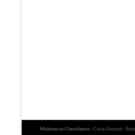
Misioneros Claretianos
- Curia General - Ro