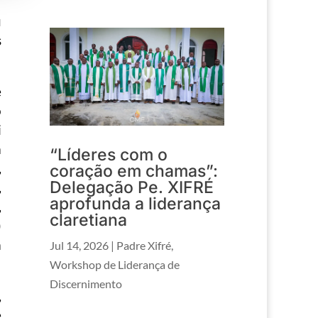
u
s
e
o
i
a
“Líderes com o
,
coração em chamas”:
Delegação Pe. XIFRÉ
,
aprofunda a liderança
,
claretiana
)
a
Jul 14, 2026
|
Padre Xifré
,
Workshop de Liderança de
Discernimento
,
e