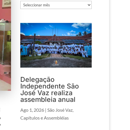
Arquivos
Delegação
Independente São
José Vaz realiza
assembleia anual
i
Ago 1, 2026
|
São José Vaz
,
o
Capítulos e Assembléias
P