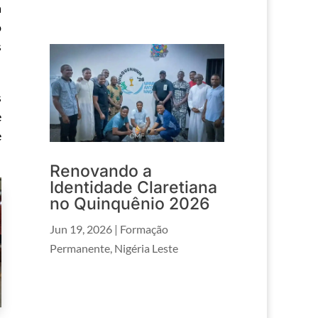
a
o
s
s
e
e
Renovando a
Identidade Claretiana
no Quinquênio 2026
Jun 19, 2026
|
Formação
Permanente
,
Nigéria Leste