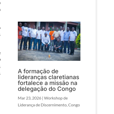
a
a
o
s
e
O
s
A formação de
s
lideranças claretianas
fortalece a missão na
delegação do Congo
Mar 23, 2026
|
Workshop de
Liderança de Discernimento
,
Congo