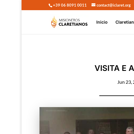
+39 06 8091 0011
contact@iclaret.org
Inicio
Claretia
VISITA E
Jun 23,