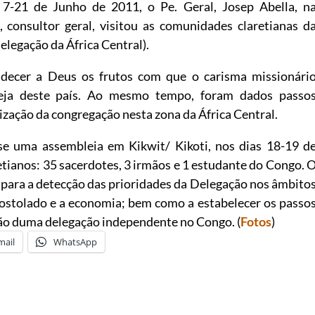
 7-21 de Junho de 2011, o Pe. Geral, Josep Abella, n
consultor geral, visitou as comunidades claretianas d
legação da África Central).
radecer a Deus os frutos com que o carisma missionári
greja deste país. Ao mesmo tempo, foram dados passo
zação da congregação nesta zona da África Central.
-se uma assembleia em Kikwit/ Kikoti, nos dias 18-19 d
etianos: 35 sacerdotes, 3 irmãos e 1 estudante do Congo. 
 para a detecção das prioridades da Delegação nos âmbito
apostolado e a economia; bem como a estabelecer os passo
ção duma delegação independente no Congo. (
Fotos
)
mail
WhatsApp