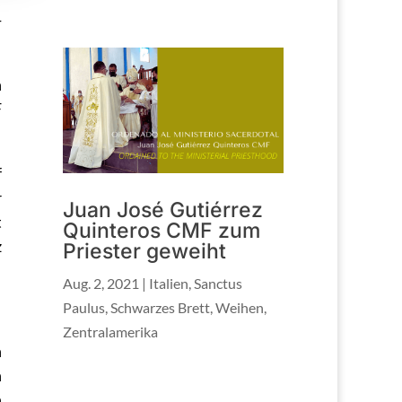
-
n
F
f
r
Juan José Gutiérrez
t
Quinteros CMF zum
z
Priester geweiht
Aug. 2, 2021
|
Italien
,
Sanctus
Paulus
,
Schwarzes Brett
,
Weihen
,
Zentralamerika
n
n
n