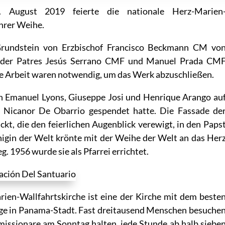
 August 2019 feierte die nationale Herz-Marien
ihrer Weihe.
rundstein von Erzbischof Francisco Beckmann CM vo
g der Patres Jesús Serrano CMF und Manuel Prada CM
ve Arbeit waren notwendig, um das Werk abzuschließen.
n Emanuel Lyons, Giuseppe Josi und Henrique Arango au
 Nicanor De Obarrio gespendet hatte. Die Fassade de
ckt, die den feierlichen Augenblick verewigt, in den Paps
önigin der Welt krönte mit der Weihe der Welt an das Her
. 1956 wurde sie als Pfarrei errichtet.
rien-Wallfahrtskirche ist eine der Kirche mit dem beste
ge in Panama-Stadt. Fast dreitausend Menschen besuche
rmissionare am Sonntag halten, jede Stunde ab halb siebe