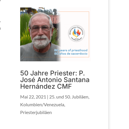
,
h
50 Jahre Priester: P.
José Antonio Santana
Hernández CMF
Mai 22, 2021
|
25. und 50. Jubiläen
,
Kolumbien/Venezuela
,
Priesterjubiläen