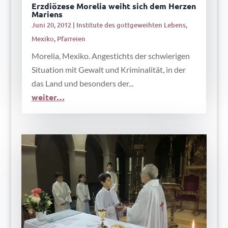
Erzdiözese Morelia weiht sich dem Herzen
Mariens
Juni 20, 2012
|
Institute des gottgeweihten Lebens
,
Mexiko
,
Pfarreien
Morelia, Mexiko. Angestichts der schwierigen
Situation mit Gewalt und Kriminalität, in der
das Land und besonders der...
weiter…