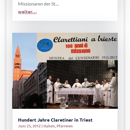
Missionaren der St....
weiter…
Hundert Jahre Claretiner in Triest
Juni 25, 2012
|
Italien
,
Pfarreien