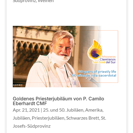
Südprovinz
,
Weihen
Goldenes Priesterjubiläum von P. Camilo
Eberhardt CMF
Apr. 21, 2021
|
25. und 50. Jubiläen
,
Amerika
,
Jubiläen
,
Priesterjubiläen
,
Schwarzes Brett
,
St.
Josefs-Südprovinz