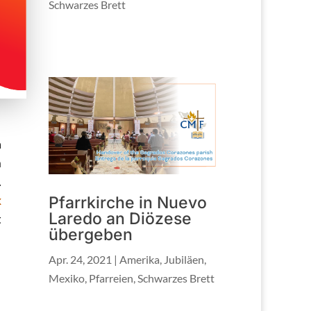
Schwarzes Brett
n
m
.
x
Pfarrkirche in Nuevo
Laredo an Diözese
t
übergeben
Apr. 24, 2021
|
Amerika
,
Jubiläen
,
Mexiko
,
Pfarreien
,
Schwarzes Brett