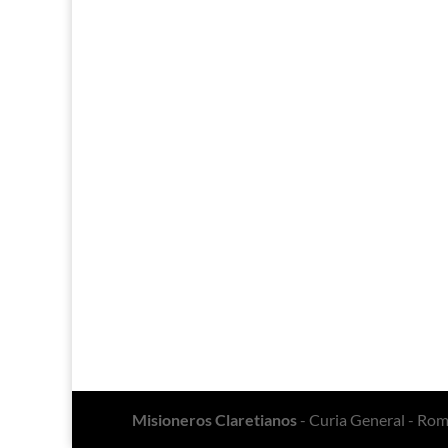
Misioneros Claretianos
- Curia General - Ro