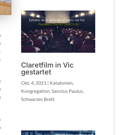
n
u
.
s
Claretfilm in Vic
gestartet
s
Okt. 4, 2021
|
Katalonien
,
e
Kongregation
,
Sanctus Paulus
,
e
Schwarzes Brett
m
n