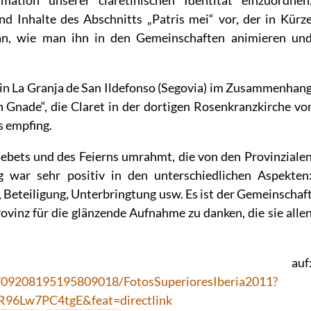
mation unserer claretinischen Identität einzuordnen
und Inhalte des Abschnitts „Patris mei“ vor, der in Kürz
an, wie man ihn in den Gemeinschaften animieren un
in La Granja de San Ildefonso (Segovia) im Zusammenhan
 Gnade“, die Claret in der dortigen Rosenkranzkirche vo
s empfing.
ebets und des Feierns umrahmt, die von den Provinziale
 war sehr positiv in den unterschiedlichen Aspekten
Beteiligung, Unterbringtung usw. Es ist der Gemeinschaf
ovinz für die glänzende Aufnahme zu danken, die sie alle
os auf
4709208195195809018/FotosSuperioresIberia2011?
96Lw7PC4tgE&feat=directlink