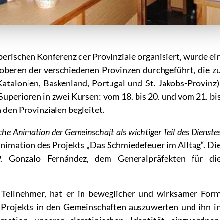
berischen Konferenz der Provinziale organisiert, wurde ei
oberen der verschiedenen Provinzen durchgeführt, die z
Katalonien, Baskenland, Portugal und St. Jakobs-Provinz)
perioren in zwei Kursen: vom 18. bis 20. und vom 21. bi
den Provinzialen begleitet.
liche Animation der Gemeinschaft als wichtiger Teil des Dienste
nimation des Projekts „Das Schmiedefeuer im Alltag“. Di
P. Gonzalo Fernández, dem Generalpräfekten für di
Teilnehmer, hat er in beweglicher und wirksamer For
s Projekts in den Gemeinschaften auszuwerten und ihn i