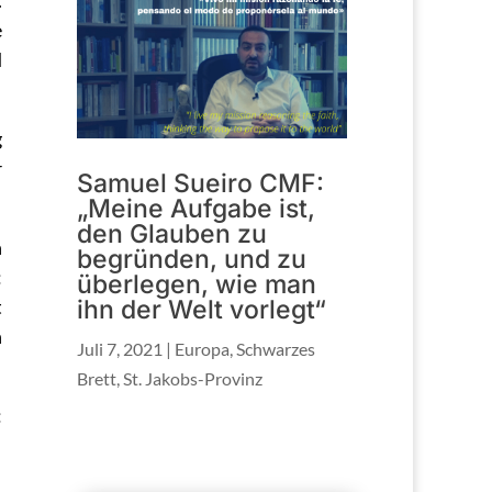
.
e
d
g
r
Samuel Sueiro CMF:
„Meine Aufgabe ist,
den Glauben zu
n
begründen, und zu
:
überlegen, wie man
ihn der Welt vorlegt“
t
n
Juli 7, 2021
|
Europa
,
Schwarzes
Brett
,
St. Jakobs-Provinz
: