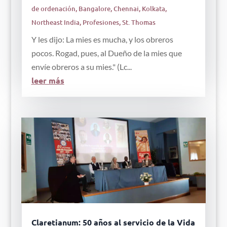
de ordenación
,
Bangalore
,
Chennai
,
Kolkata
,
Northeast India
,
Profesiones
,
St. Thomas
Y les dijo: La mies es mucha, y los obreros
pocos. Rogad, pues, al Dueño de la mies que
envíe obreros a su mies." (Lc...
leer más
Claretianum: 50 años al servicio de la Vida