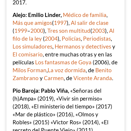
2017.
Alejo: Emilio Linder,
Médico de familia
,
Más que amigos
(
1997
),
Al salir de clase
(
1999
–
2000
),
Tres son multitud
(
2003
),
Al
filo de la ley
(
2004
),
Policías
,
Periodistas
,
Los simuladores
,
Hermanos y detectives
y
El comisario
, entre muchas otras y en las
películas
Los fantasmas de Goya
(2006), de
Milos Forman
,
La voz dormida
, de
Benito
Zambrano
y
Carmen
, de
Vicente Aranda
.
Pio Baroja: Pablo Viña,
«Señoras del
(h)Ampa» (2019), «Vivir sin permiso»
(2018), «El ministerio del tiempo» (2017)
«Mar de plástico» (2016), «Olmos y
Robles» (2015) «Victor Ros» (2014), «El
secreto del Puente Viejo» (2011).