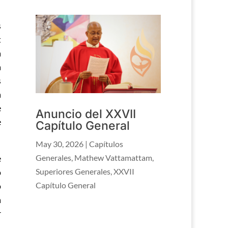
s
t
a
a
s
a
e
Anuncio del XXVII
e
Capítulo General
May 30, 2026
|
Capítulos
e
Generales
,
Mathew Vattamattam
,
o
Superiores Generales
,
XXVII
o
Capítulo General
a
r