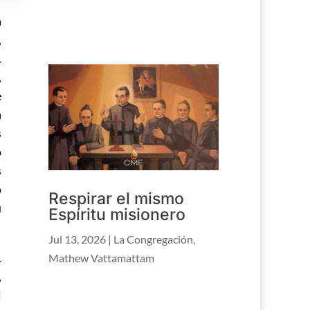
a
,
.
,
e
a
s
o
s
o
Respirar el mismo
u
Espíritu misionero
Jul 13, 2026
|
La Congregación
,
.
Mathew Vattamattam
,
l