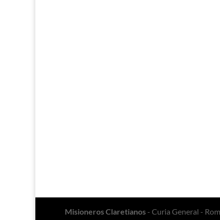
Misioneros Claretianos
- Curia General - Ro