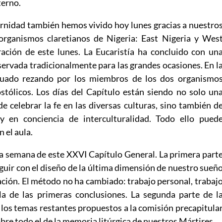
terno.
rnidad también hemos vivido hoy lunes gracias a nuestro
organismos claretianos de Nigeria: East Nigeria y Wes
oración de este lunes. La Eucaristía ha concluido con un
ervada tradicionalmente para las grandes ocasiones. En l
nuado rezando por los miembros de los dos organismo
stólicos. Los días del Capítulo están siendo no solo un
 celebrar la fe en las diversas culturas, sino también d
 y en conciencia de interculturalidad. Todo ello pued
n el aula.
a semana de este XXVI Capítulo General. La primera part
guir con el diseño de la última dimensión de nuestro sueñ
mación. El método no ha cambiado: trabajo personal, trabaj
la de las primeras conclusiones. La segunda parte de l
los temas restantes propuestos a la comisión precapitula
obre todo el de la memoria litúrgica de nuestros Mártires.