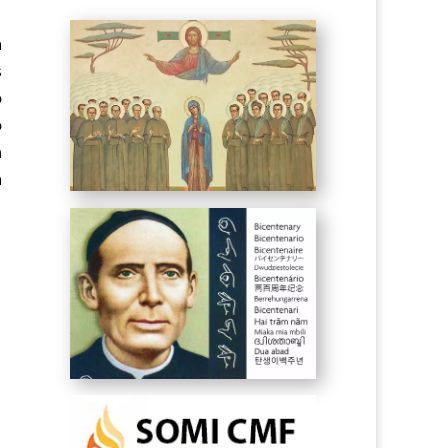
a
s
o
o
n
a