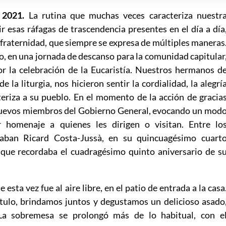
e 2021.
La rutina que muchas veces caracteriza nuestr
r esas ráfagas de trascendencia presentes en el día a día
 fraternidad, que siempre se expresa de múltiples maneras
, en una jornada de descanso para la comunidad capitular
r la celebración de la Eucaristía. Nuestros hermanos d
 la liturgia, nos hicieron sentir la cordialidad, la alegrí
teriza a su pueblo. En el momento de la acción de gracia
nuevos miembros del Gobierno General, evocando un mod
r homenaje a quienes les dirigen o visitan. Entre lo
acaban Ricard Costa-Jussà, en su quincuagésimo cuart
que recordaba el cuadragésimo quinto aniversario de s
esta vez fue al aire libre, en el patio de entrada a la casa
tulo, brindamos juntos y degustamos un delicioso asado
a sobremesa se prolongó más de lo habitual, con e