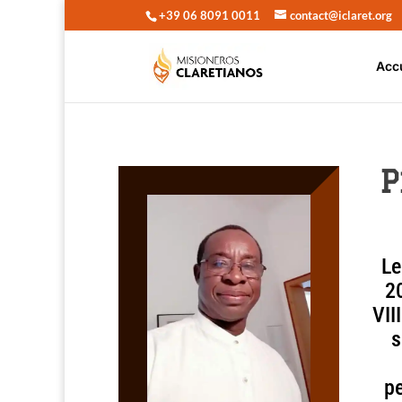
+39 06 8091 0011
contact@iclaret.org
Acc
P
Le
20
VII
s
pe