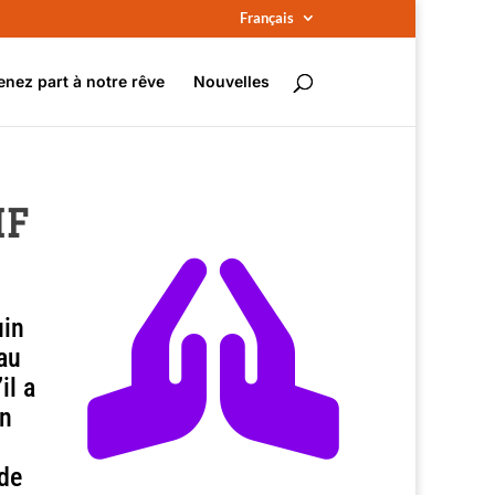
Français
enez part à notre rêve
Nouvelles
MF

uin
 au
il a
En
 de