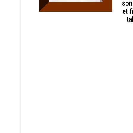
son
et 
ta