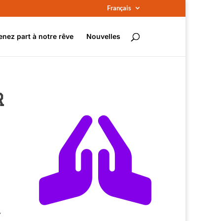
Français
enez part à notre rêve
Nouvelles
R

.