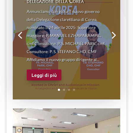
delegazione della Corea
Annunciamo con gioia il nuovo governo
della Delegazione clarettiana di Corea,
nominato il 24 aprile 2025: Superiore
maggiore: P. MANUEL EZHAPARAMPIL,
cmf Consultore: P. S. MICHAEL PARK, cmf
Consultore: P. S. STEFANO CHO, CMF
Affidiamo il nuovo gruppo dirigente al...
Leggi di più