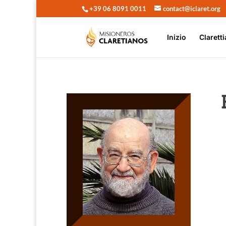
+39 06 8091 0011
contact@iclaret.org
Inizio
Claretti