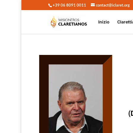
+39 06 8091 0011
contact@iclaret.org
Inizio
Claretti
(