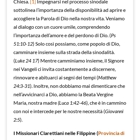
Chiesa.
[1]
Impegnarsi nel processo sinodale
sottolinea l’importanza della disponibilità ad aprire e
accogliere la Parola di Dio nella nostra vita. Veniamo
al dialogo con un cuore umile, comprendendo
l’importanza dell’amore e del perdono di Dio. (
Ps
51:10-12
) Solo così possiamo, come popolo di Dio,
camminare insieme sulla strada della sinodalità.
(
Luke 24 17
) Mentre camminiamo insieme, il Signore
nei Vangeli ci invita costantemente a discernere,
rinnovare e abituarci ai segni dei tempi (
Matthew
24:3-31
). Inoltre, non dobbiamo mai dimenticare che
nell’avvicinarci a Dio, abbiamo la Beata Vergine
Maria, nostra madre
(Luca 1:42-46
), che è in cammino
con noi e intercede per le nostre necessità (
Giovanni
2:5
).
I Missionari Clarettiani nelle Filippine (
Provincia di