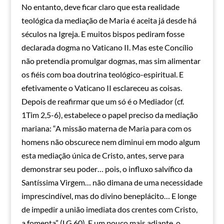
No entanto, deve ficar claro que esta realidade
teológica da mediação de Maria é aceita já desde há
séculos na Igreja. E muitos bispos pediram fosse
declarada dogma no Vaticano II. Mas este Concílio
não pretendia promulgar dogmas, mas sim alimentar
os fiéis com boa doutrina teológico-espiritual. E
efetivamente o Vaticano II esclareceu as coisas.
Depois de reafirmar que um só é o Mediador (cf.
1Tim 2,5-6), estabelece o papel preciso da mediação
mariana: “A missão materna de Maria para com os
homens não obscurece nem diminui em modo algum
esta mediação única de Cristo, antes, serve para
demonstrar seu poder… pois, o influxo salvífico da
Santíssima Virgem… não dimana de uma necessidade
imprescindível, mas do divino beneplácito… E longe
de impedir a união imediata dos crentes com Cristo,
a fomenta” (LG 60). E um pouco mais adiante, o