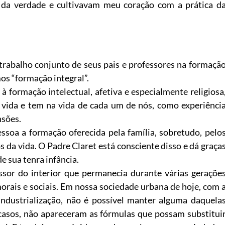
da verdade e cultivavam meu coração com a prática d
rabalho conjunto de seus pais e professores na formaçã
os “formação integral”.
à formação intelectual, afetiva e especialmente religiosa
 vida e tem na vida de cada um de nós, como experiênci
nsões.
essoa a formação oferecida pela família, sobretudo, pelo
os da vida. O Padre Claret está consciente disso e dá graça
e sua tenra infância.
ssor do interior que permanecia durante várias geraçõe
morais e sociais. Em nossa sociedade urbana de hoje, com 
industrialização, não é possível manter alguma daquela
casos, não apareceram as fórmulas que possam substitui