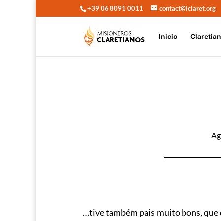
+39 06 8091 0011
contact@iclaret.org
Inicio
Claretia
Ag
…tive também pais muito bons, que