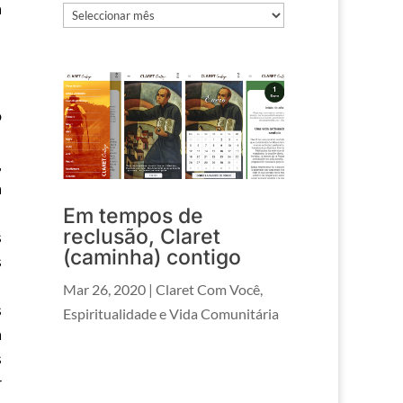
a
Arquivos
o
,
a
Em tempos de
reclusão, Claret
s
(caminha) contigo
s
Mar 26, 2020
|
Claret Com Você
,
s
Espiritualidade e Vida Comunitária
a
s
r