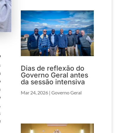
9
s
Dias de reflexão do
a
Governo Geral antes
o
da sessão intensiva
m
Mar 24, 2026
|
Governo Geral
o
,
s
e