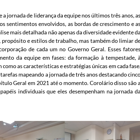
re a jornada de liderança da equipe nos últimos três anos, a
 os sentimentos envolvidos, as bordas de crescimento e a
álise mais detalhada não apenas da diversidade evidente d
, propósito e estilos de trabalho, mas também do limiar d
ncorporação de cada um no Governo Geral. Esses fatore
mento da equipe em fases: da formação à tempestade, 
omo as características e estratégias únicas em cada fase
 tarefas mapeando a jornada de três anos destacando cinc
ítulo Geral em 2021 até o momento. Corolário disso são 
 papéis individuais que eles desempenham na jornada d