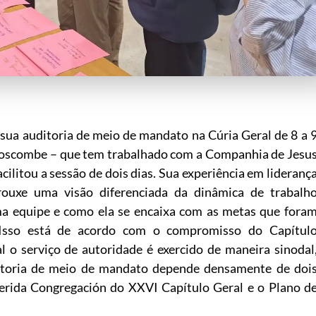
sua auditoria de meio de mandato na Cúria Geral de 8 a 
Broscombe – que tem trabalhado com a Companhia de Jesu
acilitou a sessão de dois dias. Sua experiência em lideranç
 trouxe uma visão diferenciada da dinâmica de trabalh
a equipe e como ela se encaixa com as metas que fora
 Isso está de acordo com o compromisso do Capítul
l o serviço de autoridade é exercido de maneira sinodal
ditoria de meio de mandato depende densamente de doi
erida Congregación do XXVI Capítulo Geral e o Plano d