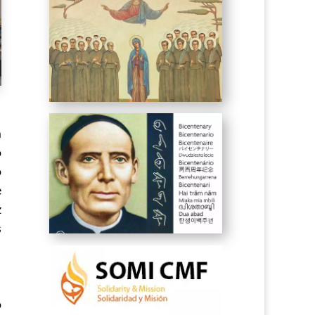
m
o
o
e
z
s
o