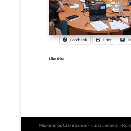
Facebook
Print
E
Like this:
Misioneros Claretianos
- Curia General - Ro