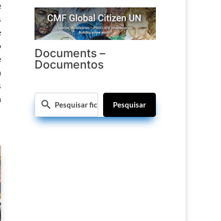
e
s
e
o
Documents –
e
Documentos
a
s
a
Pesquisar