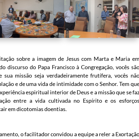
ditação sobre a imagem de Jesus com Marta e Maria e
do discurso do Papa Francisco à Congregação, vocês sã
e sua missão seja verdadeiramente frutífera, vocês nã
lação e de uma vida de intimidade com o Senhor. Tem qu
periência espiritual interior de Deus e a missão que se fa
ação entre a vida cultivada no Espírito e os esforço
 cair em dicotomias doentias.
mento, o facilitador convidou a equipe a reler a Exortaçã